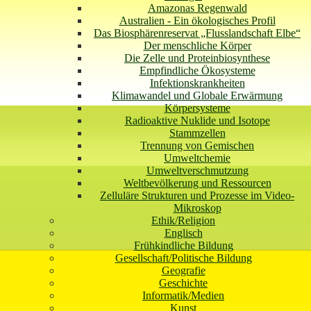
Amazonas Regenwald
Australien - Ein ökologisches Profil
Das Biosphärenreservat „Flusslandschaft Elbe“
Der menschliche Körper
Die Zelle und Proteinbiosynthese
Empfindliche Ökosysteme
Infektionskrankheiten
Klimawandel und Globale Erwärmung
Körpersysteme
Radioaktive Nuklide und Isotope
Stammzellen
Trennung von Gemischen
Umweltchemie
Umweltverschmutzung
Weltbevölkerung und Ressourcen
Zelluläre Strukturen und Prozesse im Video-
Mikroskop
Ethik/Religion
Englisch
Frühkindliche Bildung
Gesellschaft/Politische Bildung
Geografie
Geschichte
Informatik/Medien
Kunst