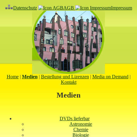
Datenschutz
AGB
Impressum
Home
|
Medien
|
Bestellung und Lizenzen
|
Media on Demand
|
Kontakt
Medien
DVDs lieferbar
Astronomie
Chemie
Biologie