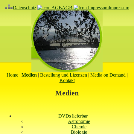
Datenschutz
AGB
Impressum
Home
|
Medien
|
Bestellung und Lizenzen
|
Media on Demand
|
Kontakt
Medien
DVDs lieferbar
Astronomie
Chemie
Biologie