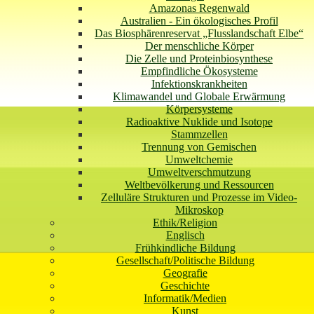
Amazonas Regenwald
Australien - Ein ökologisches Profil
Das Biosphärenreservat „Flusslandschaft Elbe“
Der menschliche Körper
Die Zelle und Proteinbiosynthese
Empfindliche Ökosysteme
Infektionskrankheiten
Klimawandel und Globale Erwärmung
Körpersysteme
Radioaktive Nuklide und Isotope
Stammzellen
Trennung von Gemischen
Umweltchemie
Umweltverschmutzung
Weltbevölkerung und Ressourcen
Zelluläre Strukturen und Prozesse im Video-
Mikroskop
Ethik/Religion
Englisch
Frühkindliche Bildung
Gesellschaft/Politische Bildung
Geografie
Geschichte
Informatik/Medien
Kunst