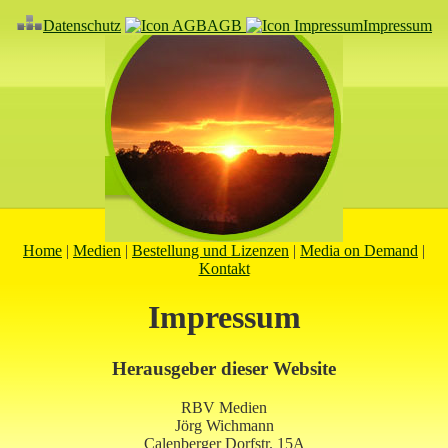
Datenschutz
AGB
Impressum
Home
|
Medien
|
Bestellung und Lizenzen
|
Media on Demand
|
Kontakt
Impressum
Herausgeber dieser Website
RBV Medien
Jörg Wichmann
Calenberger Dorfstr. 15A