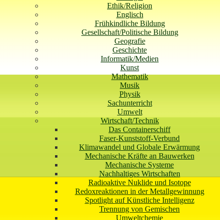
Ethik/Religion
Englisch
Frühkindliche Bildung
Gesellschaft/Politische Bildung
Geografie
Geschichte
Informatik/Medien
Kunst
Mathematik
Musik
Physik
Sachunterricht
Umwelt
Wirtschaft/Technik
Das Containerschiff
Faser-Kunststoff-Verbund
Klimawandel und Globale Erwärmung
Mechanische Kräfte an Bauwerken
Mechanische Systeme
Nachhaltiges Wirtschaften
Radioaktive Nuklide und Isotope
Redoxreaktionen in der Metallgewinnung
Spotlight auf Künstliche Intelligenz
Trennung von Gemischen
Umweltchemie