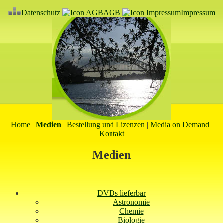
Datenschutz
AGB
Impressum
Home
|
Medien
|
Bestellung und Lizenzen
|
Media on Demand
|
Kontakt
Medien
DVDs lieferbar
Astronomie
Chemie
Biologie