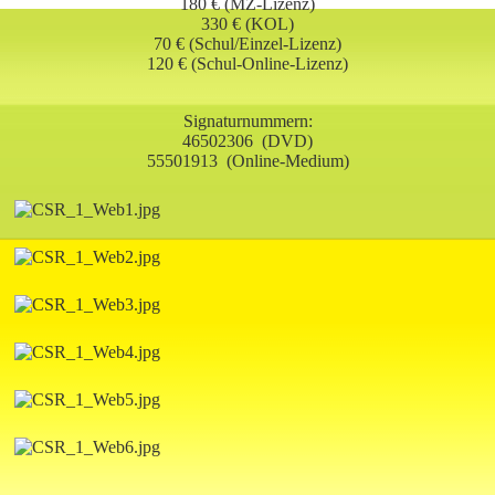
180 € (MZ-Lizenz)
330
€ (KOL)
70 € (Schul/Einzel-Lizenz)
120
€ (Schul-Online-Lizenz)
Signaturnummern:
46502306
(DVD)
55501913
(Online-Medium)