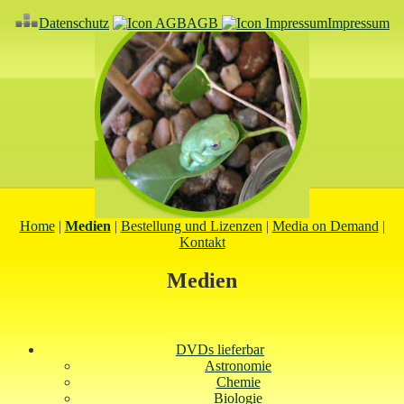
Datenschutz
AGB
Impressum
Home
|
Medien
|
Bestellung und Lizenzen
|
Media on Demand
|
Kontakt
Medien
DVDs lieferbar
Astronomie
Chemie
Biologie