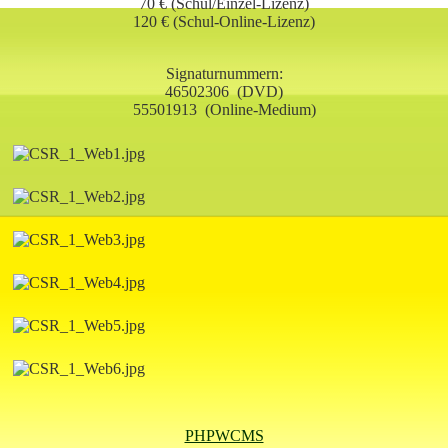
70 € (Schul/Einzel-Lizenz)
120
€ (Schul-Online-Lizenz)
Signaturnummern:
46502306
(DVD)
55501913
(Online-Medium)
PHPWCMS