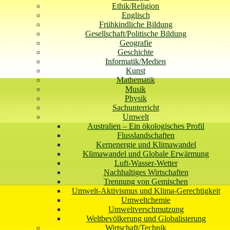
Ethik/Religion
Englisch
Frühkindliche Bildung
Gesellschaft/Politische Bildung
Geografie
Geschichte
Informatik/Medien
Kunst
Mathematik
Musik
Physik
Sachunterricht
Umwelt
Australien – Ein ökologisches Profil
Flusslandschaften
Kernenergie und Klimawandel
Klimawandel und Globale Erwärmung
Luft-Wasser-Wetter
Nachhaltiges Wirtschaften
Trennung von Gemischen
Umwelt-Aktivismus und Klima-Gerechtigkeit
Umweltchemie
Umweltverschmutzung
Weltbevölkerung und Globalisierung
Wirtschaft/Technik