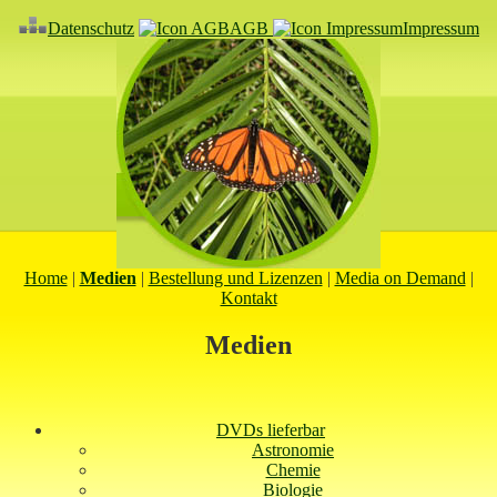
Datenschutz
AGB
Impressum
Home
|
Medien
|
Bestellung und Lizenzen
|
Media on Demand
|
Kontakt
Medien
DVDs lieferbar
Astronomie
Chemie
Biologie